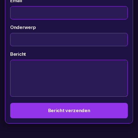
Email
Onderwerp
Bericht
Bericht verzenden