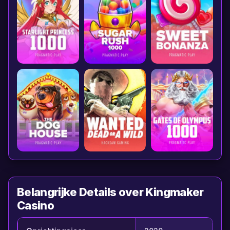
Belangrijke Details over Kingmaker
Casino