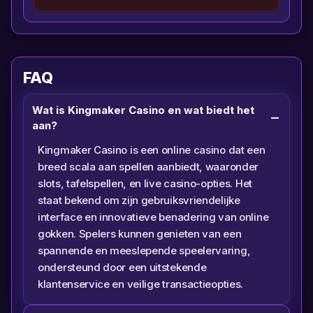
FAQ
Wat is Kingmaker Casino en wat biedt het
aan?
Kingmaker Casino is een online casino dat een
breed scala aan spellen aanbiedt, waaronder
slots, tafelspellen, en live casino-opties. Het
staat bekend om zijn gebruiksvriendelijke
interface en innovatieve benadering van online
gokken. Spelers kunnen genieten van een
spannende en meeslepende speelervaring,
ondersteund door een uitstekende
klantenservice en veilige transactieopties.