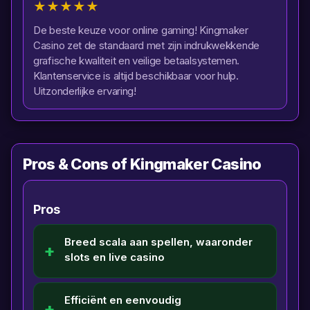
★
★
★
★
★
De beste keuze voor online gaming! Kingmaker
Casino zet de standaard met zijn indrukwekkende
grafische kwaliteit en veilige betaalsystemen.
Klantenservice is altijd beschikbaar voor hulp.
Uitzonderlijke ervaring!
Pros & Cons of Kingmaker Casino
Pros
Breed scala aan spellen, waaronder
slots en live casino
Efficiënt en eenvoudig