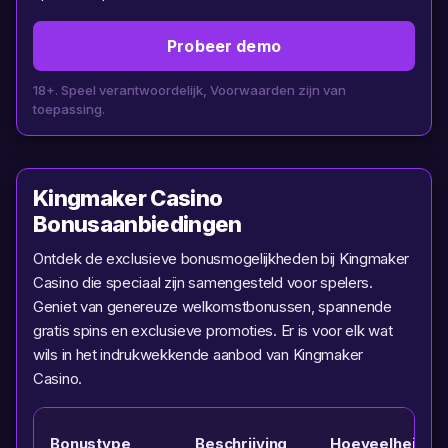
Probeer demo
18+. Speel verantwoordelijk, Voorwaarden zijn van
toepassing.
Kingmaker Casino
Bonusaanbiedingen
Ontdek de exclusieve bonusmogelijkheden bij Kingmaker
Casino die speciaal zijn samengesteld voor spelers.
Geniet van genereuze welkomstbonussen, spannende
gratis spins en exclusieve promoties. Er is voor elk wat
wils in het indrukwekkende aanbod van Kingmaker
Casino.
Bonustype
Beschrijving
Hoeveelheid