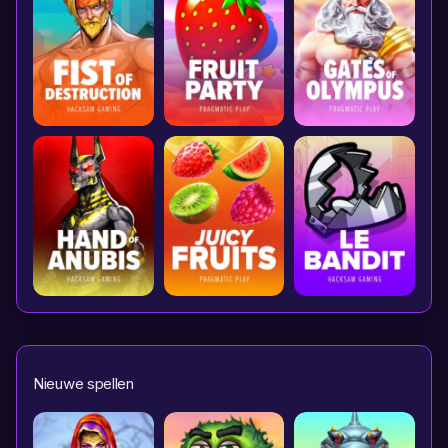
Nieuwe spellen