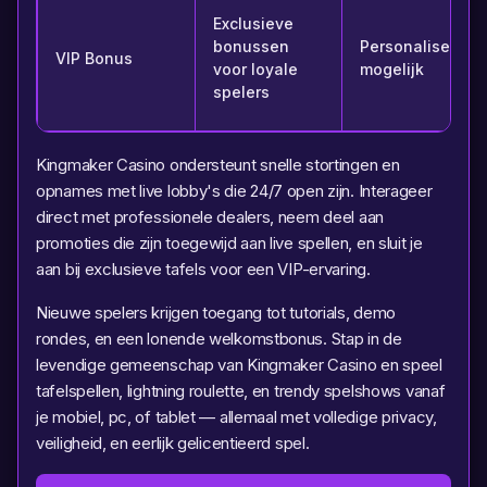
Exclusieve
bonussen
Personalisering
VIP Bonus
voor loyale
mogelijk
spelers
Kingmaker Casino ondersteunt snelle stortingen en
opnames met live lobby's die 24/7 open zijn. Interageer
direct met professionele dealers, neem deel aan
promoties die zijn toegewijd aan live spellen, en sluit je
aan bij exclusieve tafels voor een VIP-ervaring.
Nieuwe spelers krijgen toegang tot tutorials, demo
rondes, en een lonende welkomstbonus. Stap in de
levendige gemeenschap van Kingmaker Casino en speel
tafelspellen, lightning roulette, en trendy spelshows vanaf
je mobiel, pc, of tablet — allemaal met volledige privacy,
veiligheid, en eerlijk gelicentieerd spel.