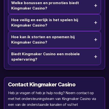
Welke bonussen en promoties biedt
Kingmaker Casino?
Hoe veilig en eerlijk is het spelen bij
Kingmaker Casino?
Hoe kan ik storten en opnemen bij
Kingmaker Casino?
Biedt Kingmaker Casino een mobiele
spelervaring?
Contact Kingmaker Casino
Heb je vragen of heb je hulp nodig? Neem contact op
met het ondersteuningsteam van Kingmaker Casino via
een van de onderstaande kanalen of vul het